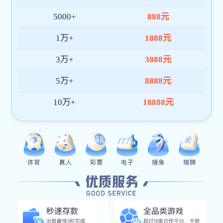
02. 服务升级
随着半岛线上官网(中国)官方网站需求增长，
平台陆续上线直播回放、数据分析、比分预测
等功能，同时支持APP与网页双端操作，带来
更快更稳的观赛体验。
03. 国际拓展
目前半岛线上官网已在东南亚、欧美等区域建
立本地化团队，推动技术与服务全球落地，打
造具有国际竞争力的赛事平台品牌。