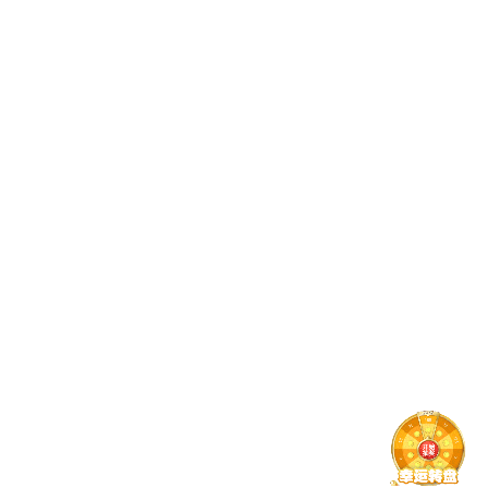
涵盖 LOL、CS:GO、DOTA2 等热门电竞赛事，提供高帧率
直播与赛事专题页，满足不同电竞观众需求。
内容专区
除赛事直播外，还提供赛后采访、球星特辑、战术分析等
多元内容，打造沉浸式体育服务平台。