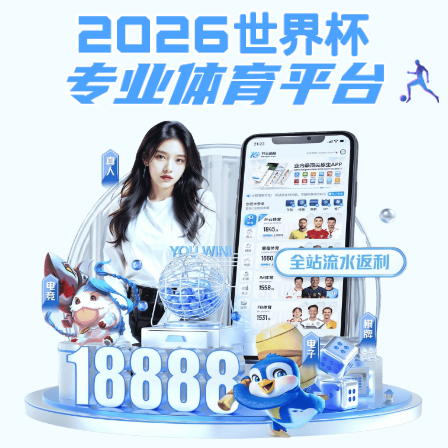
注册入口
半岛线上官网
APP与网页版入
口｜畅享全球体育赛事与数据
服务
欢迎访问
半岛线上官网
，提供全面覆盖足球、
篮球、电竞等项目的赛事资讯与数据内容， 支
持
APP下载
与
网页使用
，每日同步更新千场比
赛，聚焦热门体育内容， 助您轻松获取赛事动
态，掌握比赛节奏。