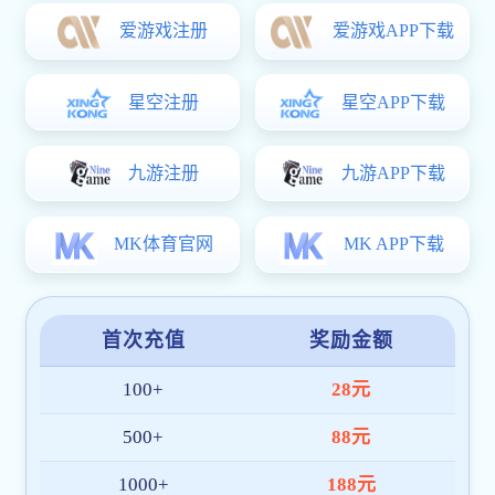
01. 初创定位
半岛线上官网起源于对体育精神与数字技术的
热爱，早期平台聚焦于赛事数据与直播服务，
并率先实现多赛程同步与智能提醒功能，赢得
众多球迷的信任。