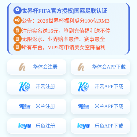
手机App
网页版
关于半岛线上官网
半岛线上官网是一家融合科技创新与全球视野的体育赛事服
务平台，致力于为用户提供高效、可信赖的互动观赛体验。
从数据同步到高清直播、从终端兼容到多语言支持，我们不
断突破技术边界，构建智能化、低延迟、高稳定的服务体
系。 每一次点击，都体现我们对用户体验的专注与专业。