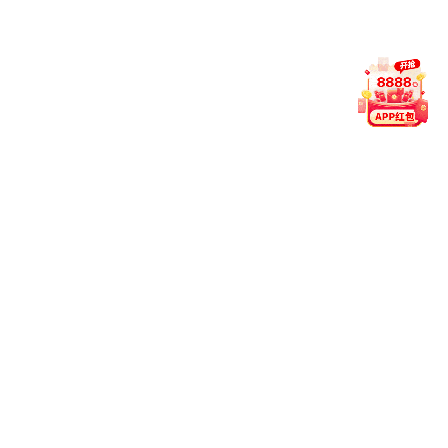
方网站 始终将隐私保护作为平台核心。
05. 客服支持时间？
平台客服全年 24 小时在线，支持中文、英文与马来语多语言服
务。无论您遇到技术问题、账户疑问，或希望了解功能详情，我
们都将即时响应。
06. 观看直播是否收费？
平台提供免费赛事直播服务，部分高峰赛事可能需完成账号登录
方可观看。半岛线上官网 致力于为广大体育爱好者打造一个公开
透明、便捷高效的观赛环境。