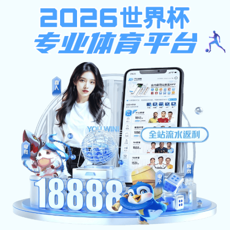
注册入口
半岛线上官网
APP与网页版入
口｜畅享全球体育赛事与数据
服务
欢迎访问
半岛线上官网
，提供全面覆盖足球、
篮球、电竞等项目的赛事资讯与数据内容， 支
持
APP下载
与
网页使用
，每日同步更新千场比
赛，聚焦热门体育内容， 助您轻松获取赛事动
态，掌握比赛节奏。