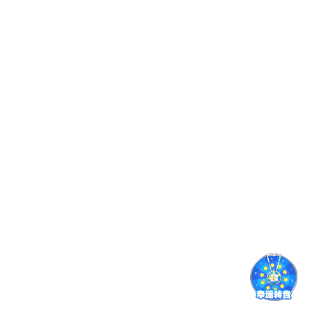
随着全球足球环境日趋复杂，各国球队都在寻求通过
引入新的战术理念与年轻人才来提升自身竞争力。对
于法国队而言，引入像卡马文加这样的新星，不仅是
为了当下，更是着眼于未来。在长期发展战略上，培
养和锻炼新秀，有助于保持球队持续强大的竞争力。
若德尚能够充分利用好这些年轻人才，将极大增强法
国队在国际大赛中的竞争能力。尤其是在即将到来的
赛事中，多名新生力量如同暗藏王牌，将成为意外惊
喜。而这也是推动整个团队不断向前发展的动力所
在。
总之，以可持续发展为目标，通过逐步引入优秀新
秀，加强团队建设，有助于确保法国足球继续保持世
界顶尖水准，实现更辉煌成就。这正是每一位热爱足