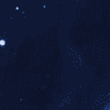
行之道，却同样需要投入时间和资源。而这些资源又常常被迫压
际的理想状态。
性
种种挑战，仅靠传统手段似乎无法奏效。因此，需要探索新的解
道和市场开发来增加收入，从而减轻财政负担。
培养本土优秀球员，不仅能够有效降低转会费用，同时还可以激
字内容，还可以进一步挖掘潜力市场，为日后的发展打下坚实基
保持耐心，并持续评估效果。同时，也需关注外界动态，以灵活
况难以进行大规模调整”的言论揭示了这家意大利豪门目前所面临
俱乐部的发展轨迹。在这样的背景下，各方需共同努力寻求解决