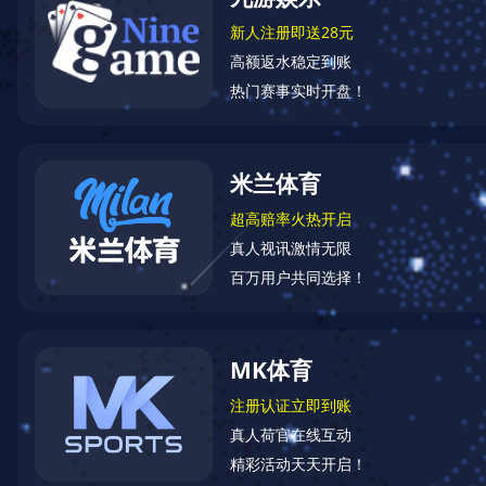
斯帕莱蒂谈尤文图斯财政
2026-06-11 15:18
19 次阅读
首页
/
体育头条
在现代足球中，财政状况已成为俱乐部成