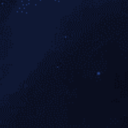
杰弗森回忆与库里对抗经
尽脑汁，而交易更...
在现代篮球的舞台上，杰弗森、
2026-07-09