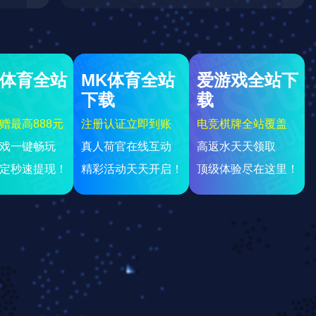
细阐述这一话题：首先是尤文图斯的历史财
来可能的解决方案及其可行性。通过深入分
市场竞争加剧，俱乐部的财务状况逐渐恶化。
员转会费和薪资支出，使得俱乐部在运营上
财务结构。
导致了现金流紧张。在这样的背景下，要想