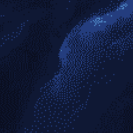
结构及拓宽商业合作渠道，为未来的发展提供动力。同时，对于
！