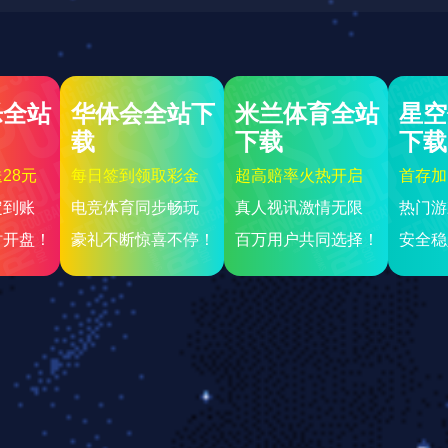
下，难以进行大规模调整，面临诸多困境。本文将从四个方面详
务的影响，再者是球队建设与财政限制之间的矛盾，最后探讨未
战时所处的复杂局面。
景
功的足球俱乐部之一。然而，近年来，由于管理层的不当决策和
也让外界对其经营模式产生质疑。
取得了一定成绩，但其背后的债务和支出却显著增加。高额的球
得球队不仅需要依赖场上的表现来吸引收入，还必须重新审视其
策略。例如，以往的一些投资项目未能如预期产出效益，这些都
的任务。