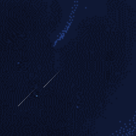
全球经济环境的不确定性对每个行业都造
尤文图斯等俱乐部的收入来源。在这种情
与此同时，欧洲各国对于金融公平竞争政策
员或扩大投资来提升实力，也必须考虑到
此外，与其他欧盟国家相比，意大利本身
这样的经济环境下，要想实现大规模调整
3、球队建设与财政限制
优质球员是球队成功的重要保障，但高价
希望通过引入顶级人才来提升竞争力；另
这种矛盾使得球队在市场运作时显得举步
年轻球员。这虽然能够一定程度上缓解财