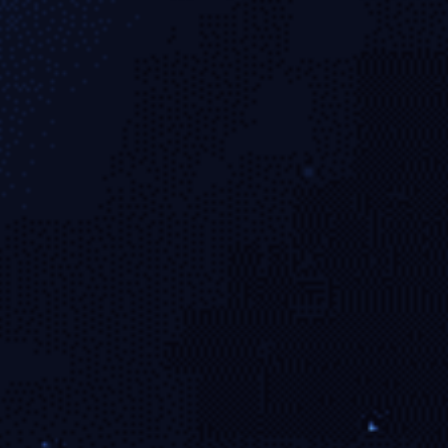
历强调文班的独
库里和文班都是备受关注的人物。杰弗...