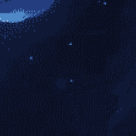
詹宁斯大胆提议用东契奇交易塔图姆并保
在当今NBA联盟中，各支球队为了争夺总冠军可谓是绞
2026-06-22