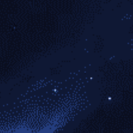
路。
最终，希望通过强化内部管理、优化财务
至关重要的一环，共同期待更美好的明天
上一篇：
媒体人评论森林狼脏动作文班挥肘…
延伸阅读